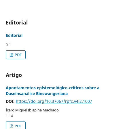
Editorial
Editorial
0-1
PDF
Artigo
Apontamentos epistemológico-críticos sobre a
Daseinsanálise Binswangeriana
DOI:
https://doi.org/10.37067/rpfc.v4i2.1007
Ícaro Miguel Ibiapina Machado
1-14
PDF