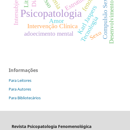
Intersubjetividade
Compulsão Sexual
Estrutura
Desenvolvimento
Karl Jaspers
Psicopatologia
Tecnologia
Amor
Intervenção Clínica
Sexo
adoecimento mental
Informações
Para Leitores
Para Autores
Para Bibliotecários
Revista Psicopatologia Fenomenológica