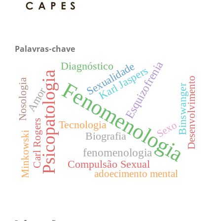
Palavras-chave
Esquizofrenia
Diagnóstico
Sexualidade
Karl Jaspers
Psicopatologia
Desenvolvimento
Nosologia
Fenomenologia
Binswanger
Amor
Carl Rogers
Tecnologia
Sexo
Minkowski
Biografia
fenomenologia
Compulsão Sexual
adoecimento mental