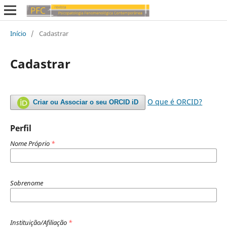
Início
/
Cadastrar
Cadastrar
O que é ORCID?
Criar ou Associar o seu ORCID iD
Perfil
Nome Próprio
*
Sobrenome
Instituição/Afiliação
*