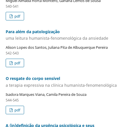
Miguel Almada Horta Montero, Garlana Lemos de Sousa
540-541
pdf
Para além da patologização
uma leitura humanista-fenomenológica da ansiedade
Alison Lopes dos Santos, Juliana Pita de Albuquerque Pereira
542-543
pdf
O resgate do corpo sensível
a terapia expressiva na clínica humanista-fenomenológica
Isadora Marques Viana, Camila Pereira de Souza
544-545
pdf
A (in)definição da urgência psicológica e seus