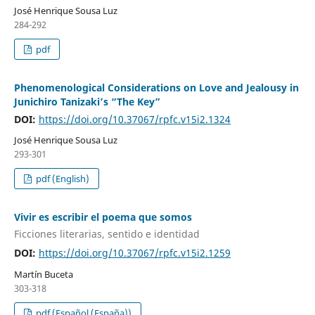
José Henrique Sousa Luz
284-292
pdf
Phenomenological Considerations on Love and Jealousy in
Junichiro Tanizaki’s “The Key”
DOI:
https://doi.org/10.37067/rpfc.v15i2.1324
José Henrique Sousa Luz
293-301
pdf (English)
Vivir es escribir el poema que somos
Ficciones literarias, sentido e identidad
DOI:
https://doi.org/10.37067/rpfc.v15i2.1259
Martín Buceta
303-318
pdf (Español (España))