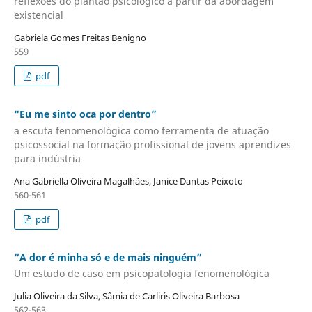
reflexões do plantão psicológico a partir da abordagem
existencial
Gabriela Gomes Freitas Benigno
559
pdf
“Eu me sinto oca por dentro”
a escuta fenomenológica como ferramenta de atuação
psicossocial na formação profissional de jovens aprendizes
para indústria
Ana Gabriella Oliveira Magalhães, Janice Dantas Peixoto
560-561
pdf
“A dor é minha só e de mais ninguém”
Um estudo de caso em psicopatologia fenomenológica
Julia Oliveira da Silva, Sâmia de Carliris Oliveira Barbosa
562-563