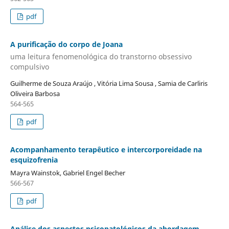
pdf
A purificação do corpo de Joana
uma leitura fenomenológica do transtorno obsessivo
compulsivo
Guilherme de Souza Araújo , Vitória Lima Sousa , Samia de Carliris
Oliveira Barbosa
564-565
pdf
Acompanhamento terapêutico e intercorporeidade na
esquizofrenia
Mayra Wainstok, Gabriel Engel Becher
566-567
pdf
Análise dos aspectos psicopatológicos da abordagem