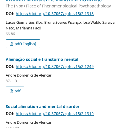
The (Non) Place of Phenomenological Psychopathology
DOI:
https://doi.org/10.37067/rpfc.v15i2.1318
Lucas Guimarães Bloc, Bruna Soares Picanço, José Waldo Saraiva
Neto, Marianna Facó
66-86
pdf (English)
Alienação social e transtorno mental
DOI:
https://doi.org/10.37067/rpfc.v15i2.1249
André Domenici de Alencar
87-113
pdf
Social alienation and mental disorder
DOI:
https://doi.org/10.37067/rpfc.v15i2.1319
André Domenici de Alencar
114-140